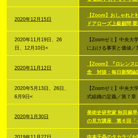
【Zoom】おしゃれ
2020年12月15日
ドアローズ上級顧問 栗
2020年11月19日、26
【Zoomゼミ】中央
日、12月10日<
における事実と価値／
【Zoom】『ロレン
2020年11月12日
念 対談：毎日新聞論
2020年5月13日、26日、
【Zoomゼミ】中央
6月9日<
式組織の定義／第７章
美術史研究家 秋田麻
2020年1月30日
の見方講座 第６回「
2019年11月27日
中本千晶のタカラヅカ