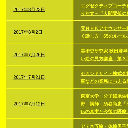
エグゼクティブコーチ
2017年8月23日
りだす～『人間関係の
元ＮＨＫアナウンサー
2017年8月2日
く話し方 65のルー
美術史研究家 秋田麻
2017年7月26日
い絵の見方講座 第３
セカンドサイト株式会
2017年7月21日
事などの業務に与える
東京大学 分子細胞生
2017年7月12日
野 講師 須谷尚史「
伝の真実と今後の医療
アテネ五輪・体操男子