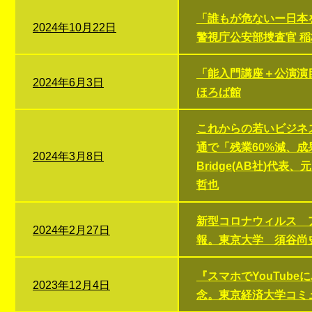
「誰もが危ないー日本
2024年10月22日
警視庁公安部捜査官 稲
「能入門講座＋公演演
2024年6月3日
ほろば館
これからの若いビジネ
通で「残業60%減、成果
2024年3月8日
Bridge(AB社)代
哲也
新型コロナウィルス 
2024年2月27日
報。東京大学 須谷尚
『スマホでYouTub
2023年12月4日
念。東京経済大学コミ