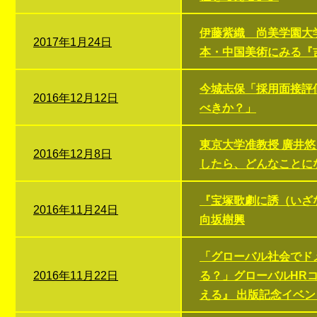
伊藤紫織 尚美学園大
2017年1月24日
本・中国美術にみる『
今城志保「採用面接評
2016年12月12日
べきか？」
東京大学准教授 廣井
2016年12月8日
したら、どんなことに
『宝塚歌劇に誘（いざ
2016年11月24日
向坂樹興
「グローバル社会でド
2016年11月22日
る？」グローバルHR
える』 出版記念イベン