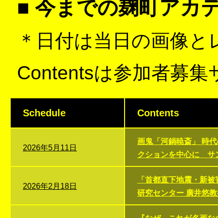
■ 今までの麹町アカ
＊日付は当日の画像とレポ
Contentsは参加者
Schedule
Contents
画鬼「河鍋暁斎」 時
2026年5月11日
クションを中心に サ
「首都直下地震・新被
2026年2月18日
研究センター 廣井悠教