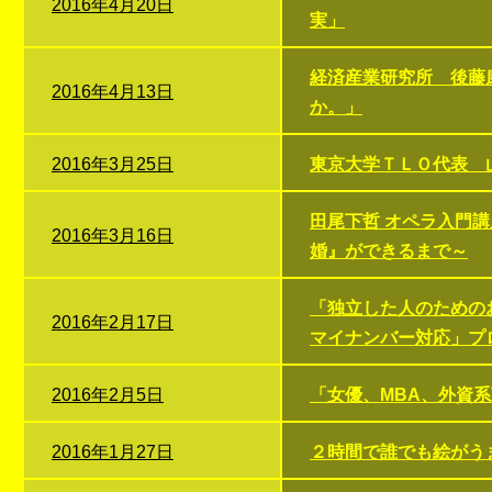
2016年4月20日
実」
経済産業研究所 後藤
2016年4月13日
か。」
2016年3月25日
東京大学ＴＬＯ代表 
田尾下哲 オペラ入門
2016年3月16日
婚』ができるまで～
「独立した人のための
2016年2月17日
マイナンバー対応」プ
2016年2月5日
「女優、MBA、外資
2016年1月27日
２時間で誰でも絵がう