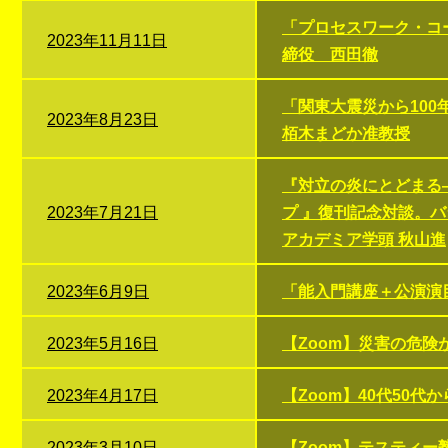
「プロセスワーク・コ
2023年11月11日
締役 西田徹
「関東大震災から100
2023年8月23日
栢木まどか准教授
『対立の炎にとどまる
2023年7月21日
プ 』復刊記念対談。
アカデミア学頭 秋山進
2023年6月9日
「能入門講座＋公演演
2023年5月16日
【Zoom】災害の危険
2023年4月17日
【Zoom】40代50
2023年3月10日
【Zoom】テスティ