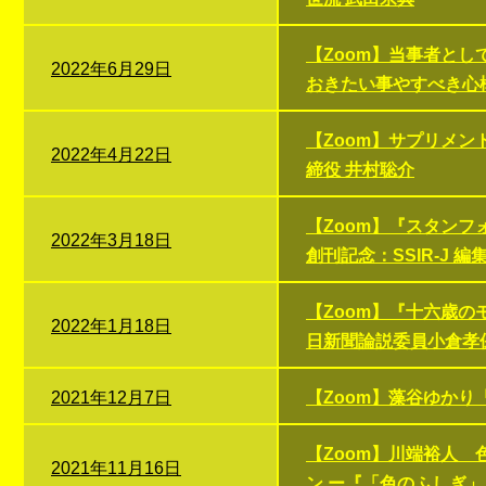
【Zoom】当事者とし
2022年6月29日
おきたい事やすべき心
【Zoom】サプリメ
2022年4月22日
締役 井村聡介
【Zoom】『スタンフ
2022年3月18日
創刊記念：SSIR-J 編
【Zoom】『十六歳
2022年1月18日
日新聞論説委員小倉孝保
2021年12月7日
【Zoom】藻谷ゆか
【Zoom】川端裕人
2021年11月16日
ン ー『「色のふしぎ