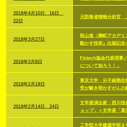
2018年4月10日、16日、
元防衛省情報分析官 
22日
秋山進（麹町アカデミア
2018年3月27日
動かす技術』出版記念
Fintech協会代表
2018年3月8日
について知ろう！」
東京大学 分子細胞生
2018年2月19日
究が解き明かすがんの
文学座演出家：西川信
2018年2月14日、24日
ョップ」＋文学座「真
工学院大学建築学部ま