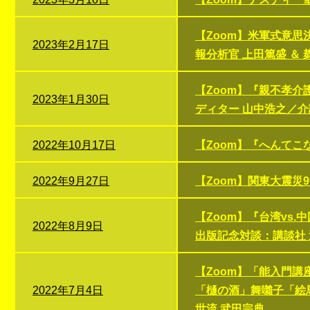
【Zoom】米軍式意
2023年2月17日
報分析官 上田篤盛 ＆
【Zoom】『親不孝介
2023年1月30日
ディター 山中浩之／介
2022年10月17日
【Zoom】『へんて
2022年9月27日
【Zoom】関東大震
【Zoom】『台湾vs
2022年8月9日
出版記念対談：講談社 
【Zoom】「能入門講
2022年7月4日
「樋の酒」舞囃子「絵馬
世流 武田宗典