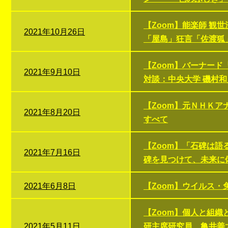
【Zoom】能楽師 観世
2021年10月26日
「屋島」狂言「佐渡狐」
【Zoom】バーナー
2021年9月10日
対談：中央大学 磯村和
【Zoom】元ＮＨＫア
2021年8月20日
すべて
【Zoom】「石碑は
2021年7月16日
碑を見つけて、未来に
2021年6月8日
【Zoom】ウイルス・
【Zoom】個人と組
2021年5月11日
研主席研究員 亀井善