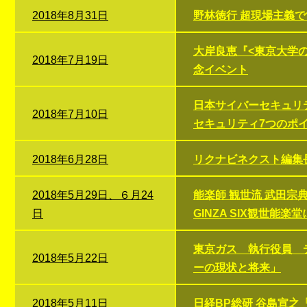
2018年8月31日
野林徳行 超現場主義
大岸良恵『<東京大学
2018年7月19日
念イベント
日本サイバーセキュリ
2018年7月10日
セキュリティ7つのポ
2018年6月28日
リクナビネクスト編集
2018年5月29日、６月24
能楽師 観世流 武田
日
GINZA SIX観世能
東京ガス 執行役員 
2018年5月22日
ーの現状と将来」
2018年5月11日
日経BP総研 谷島宣