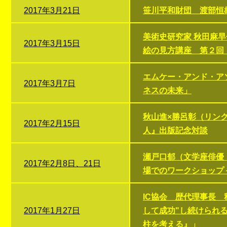
2017年3月21日
笹川平和財団 渡部恒
美術史研究家 秋田麻
2017年3月15日
絵の見方講座 第２回
エムケー・アンド・ア
2017年3月7日
ネスの未来」
秋山進×勝呂彰（リン
2017年2月15日
人』出版記念対談
瀬戸口郁（文学座俳優
2017年2月8日、21日
場でのワークショップ
IC協会 歴代理事長
2017年1月27日
して成功"し続けられ
柱を考える』」