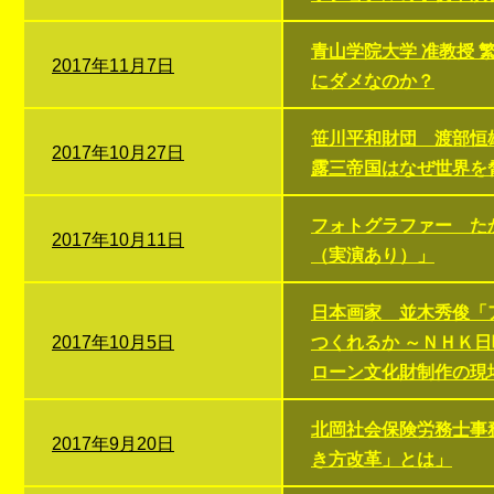
青山学院大学 准教授
2017年11月7日
にダメなのか？
笹川平和財団 渡部恒
2017年10月27日
露三帝国はなぜ世界を
フォトグラファー た
2017年10月11日
（実演あり）」
日本画家 並木秀俊「
2017年10月5日
つくれるか ～ＮＨＫ
ローン文化財制作の現
北岡社会保険労務士事
2017年9月20日
き方改革」とは」