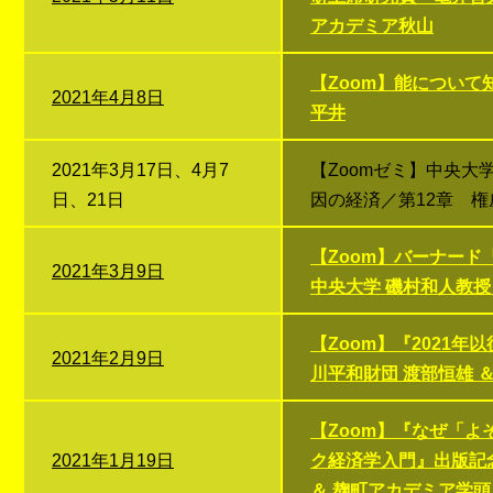
アカデミア秋山
【Zoom】能について
2021年4月8日
平井
2021年3月17日、4月7
【Zoomゼミ】中央
日、21日
因の経済／第12章 権
【Zoom】バーナー
2021年3月9日
中央大学 磯村和人教授
【Zoom】『2021
2021年2月9日
川平和財団 渡部恒雄 
【Zoom】『なぜ「よ
2021年1月19日
ク経済学入門』出版記
＆ 麹町アカデミア学頭