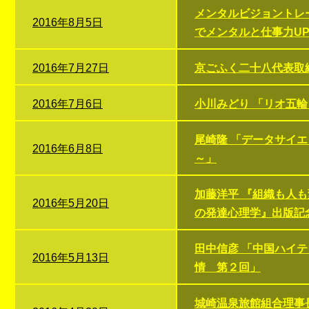
メンタルビジョントレ
2016年8月5日
でメンタルと仕事力U
2016年7月27日
京ごふく二十八代表取
2016年7月6日
小川みどり 「リオ五
尾崎隆 「データサイ
2016年6月8日
～」
加藤洋平 『組織も人も
2016年5月20日
の発達心理学』出版記
田中信彦 「中国ハイ
2016年5月13日
情 第２回」
城崎温泉旅館組合理事