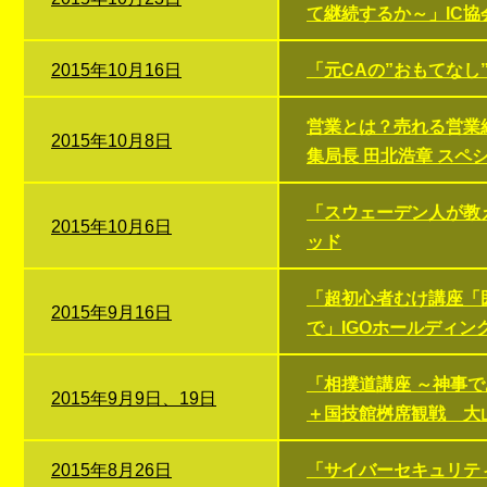
て継続するか～」IC
2015年10月16日
「元CAの”おもてな
営業とは？売れる営業組
2015年10月8日
集局長 田北浩章 スペ
「スウェーデン人が教
2015年10月6日
ッド
「超初心者むけ講座「
2015年9月16日
で」IGOホールディン
「相撲道講座 ～神事
2015年9月9日、19日
＋国技館桝席観戦 大
2015年8月26日
「サイバーセキュリテ