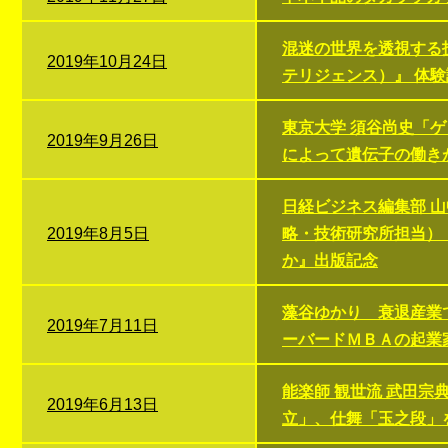
混迷の世界を透視する
2019年10月24日
テリジェンス）』 体験
東京大学 須谷尚史「
2019年9月26日
によって遺伝子の働き
日経ビジネス編集部 山
2019年8月5日
略・技術研究所担当）
か』出版記念
藻谷ゆかり 衰退産業
2019年7月11日
ーバードＭＢＡの起業
能楽師 観世流 武田
2019年6月13日
立」、仕舞「玉之段」を