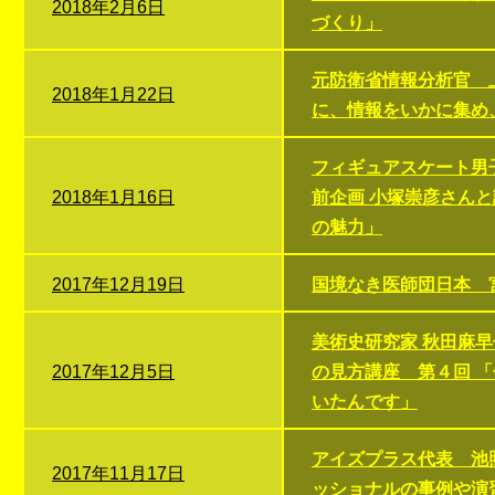
2018年2月6日
づくり」
元防衛省情報分析官 
2018年1月22日
に、情報をいかに集め
フィギュアスケート男
2018年1月16日
前企画 小塚崇彦さん
の魅力」
2017年12月19日
国境なき医師団日本 
美術史研究家 秋田麻
2017年12月5日
の見方講座 第４回 
いたんです」
アイズプラス代表 池
2017年11月17日
ッショナルの事例や演