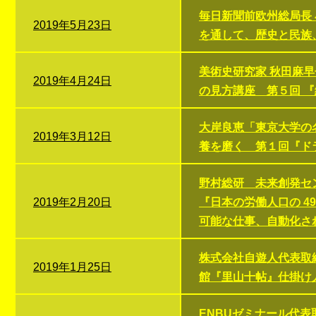
毎日新聞前欧州総局長 
2019年5月23日
を通して、歴史と民族、B
美術史研究家 秋田麻
2019年4月24日
の見方講座 第５回 
大岸良恵「東京大学の名
2019年3月12日
養を磨く 第１回『ド
野村総研 未来創発セ
2019年2月20日
『日本の労働人口の 
可能な仕事、自動化さ
株式会社自遊人代表取
2019年1月25日
館『里山十帖』仕掛け
ENBUゼミナール代表