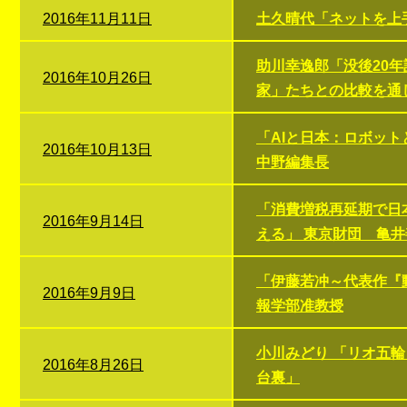
2016年11月11日
土久晴代「ネットを上
助川幸逸郎「没後20
2016年10月26日
家」たちとの比較を通
「AIと日本：ロボット
2016年10月13日
中野編集長
「消費増税再延期で日
2016年9月14日
える」 東京財団 亀
「伊藤若冲～代表作『
2016年9月9日
報学部准教授
小川みどり 「リオ五
2016年8月26日
台裏」